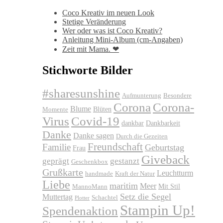
Coco Kreativ im neuen Look
Stetige Veränderung
Wer oder was ist Coco Kreativ?
Anleitung Mini-Album (cm-Angaben)
Zeit mit Mama. ❤
Stichworte Bilder
#sharesunshine
Aufmunterung
Besondere
Corona
Corona-
Blume
Blüten
Momente
Virus
Covid-19
dankbar
Dankbarkeit
Danke
Danke sagen
Durch die Gezeiten
Freundschaft
Familie
Geburtstag
Frau
Giveback
geprägt
gestanzt
Geschenkbox
Grußkarte
Leuchtturm
handmade
Kraft der Natur
Liebe
maritim
Meer
Mit Stil
MannoMann
Setz die Segel
Muttertag
Schachtel
Plotter
Stampin Up!
Spendenaktion