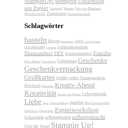
stempeln
StampinUp!
Umarmung
aus Papier
Vatertag
Wasser
Wie ein Diamant
Zuneigung
Wischtechnik
Zusammenhalt
Schlagwörter
basteln
Boxen
coco
buenning
coco.kreativ
cocokreativ
corinnabuenning
corinna
Diamantbox
DIY
Familie
Explosionsbox
Geschenke
Geburtstag
Foto-Album
Fotoalbum
Geschenkverpackung
Grußkarten
Grüße voller Sonnenschein
Kreativ-Abend
Hochzeit
Kalender
Kreativität
Lebensfreude
kreativ mit Papier
Liebe
maritim
logo
logoerstellung
Mini-Zierschachtel
Papierworkshop
Paderborn
Papierliebe
selbstgemacht
Schachteln
selbstgebastelt
Stampin Up!
Setz die Segel