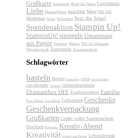
Grußkarte
Leuchtturm
handmade
Kraft der Natur
Liebe
maritim
Meer
Mit Stil
MannoMann
Setz die Segel
Muttertag
Schachtel
Plotter
Stampin Up!
Spendenaktion
stempeln
StampinUp!
Umarmung
aus Papier
Vatertag
Wasser
Wie ein Diamant
Zuneigung
Wischtechnik
Zusammenhalt
Schlagwörter
basteln
Boxen
coco
buenning
coco.kreativ
cocokreativ
corinnabuenning
corinna
Diamantbox
DIY
Familie
Explosionsbox
Geschenke
Geburtstag
Foto-Album
Fotoalbum
Geschenkverpackung
Grußkarten
Grüße voller Sonnenschein
Kreativ-Abend
Hochzeit
Kalender
Kreativität
Lebensfreude
kreativ mit Papier