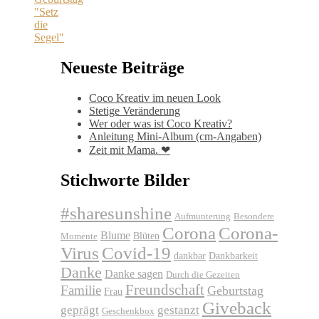
Neueste Beiträge
Coco Kreativ im neuen Look
Stetige Veränderung
Wer oder was ist Coco Kreativ?
Anleitung Mini-Album (cm-Angaben)
Zeit mit Mama. ❤
Stichworte Bilder
#sharesunshine
Aufmunterung
Besondere
Corona
Corona-
Blume
Blüten
Momente
Virus
Covid-19
dankbar
Dankbarkeit
Danke
Danke sagen
Durch die Gezeiten
Freundschaft
Familie
Geburtstag
Frau
Giveback
geprägt
gestanzt
Geschenkbox