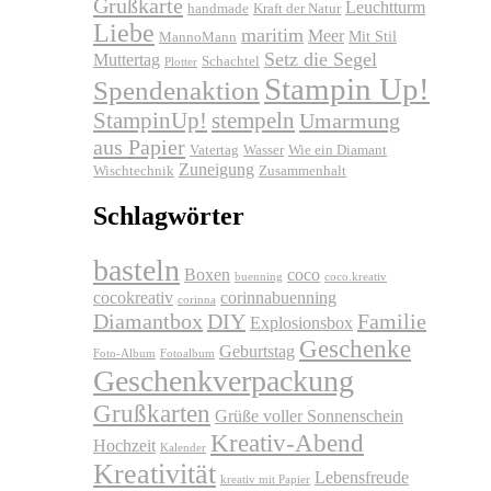
Grußkarte
Leuchtturm
handmade
Kraft der Natur
Liebe
maritim
Meer
Mit Stil
MannoMann
Setz die Segel
Muttertag
Schachtel
Plotter
Stampin Up!
Spendenaktion
stempeln
StampinUp!
Umarmung
aus Papier
Vatertag
Wasser
Wie ein Diamant
Zuneigung
Wischtechnik
Zusammenhalt
Schlagwörter
basteln
Boxen
coco
buenning
coco.kreativ
cocokreativ
corinnabuenning
corinna
Diamantbox
DIY
Familie
Explosionsbox
Geschenke
Geburtstag
Foto-Album
Fotoalbum
Geschenkverpackung
Grußkarten
Grüße voller Sonnenschein
Kreativ-Abend
Hochzeit
Kalender
Kreativität
Lebensfreude
kreativ mit Papier