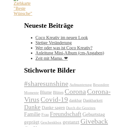
Neueste Beiträge
Coco Kreativ im neuen Look
Stetige Veränderung
Wer oder was ist Coco Kreativ?
Anleitung Mini-Album (cm-Angaben)
Zeit mit Mama. ❤
Stichworte Bilder
#sharesunshine
Aufmunterung
Besondere
Corona
Corona-
Blume
Blüten
Momente
Virus
Covid-19
dankbar
Dankbarkeit
Danke
Danke sagen
Durch die Gezeiten
Freundschaft
Familie
Geburtstag
Frau
Giveback
geprägt
gestanzt
Geschenkbox