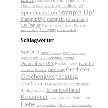
maritim
Meer
Mit Stil
MannoMann
Setz die Segel
Muttertag
Schachtel
Plotter
Stampin Up!
Spendenaktion
stempeln
StampinUp!
Umarmung
aus Papier
Vatertag
Wasser
Wie ein Diamant
Zuneigung
Wischtechnik
Zusammenhalt
Schlagwörter
basteln
Boxen
coco
buenning
coco.kreativ
cocokreativ
corinnabuenning
corinna
Diamantbox
DIY
Familie
Explosionsbox
Geschenke
Geburtstag
Foto-Album
Fotoalbum
Geschenkverpackung
Grußkarten
Grüße voller Sonnenschein
Kreativ-Abend
Hochzeit
Kalender
Kreativität
Lebensfreude
kreativ mit Papier
Liebe
maritim
logo
logoerstellung
Mini-Zierschachtel