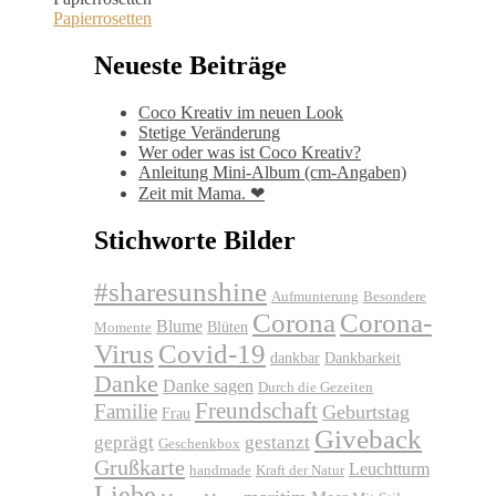
Papierrosetten
Neueste Beiträge
Coco Kreativ im neuen Look
Stetige Veränderung
Wer oder was ist Coco Kreativ?
Anleitung Mini-Album (cm-Angaben)
Zeit mit Mama. ❤
Stichworte Bilder
#sharesunshine
Aufmunterung
Besondere
Corona
Corona-
Blume
Blüten
Momente
Virus
Covid-19
dankbar
Dankbarkeit
Danke
Danke sagen
Durch die Gezeiten
Freundschaft
Familie
Geburtstag
Frau
Giveback
geprägt
gestanzt
Geschenkbox
Grußkarte
Leuchtturm
handmade
Kraft der Natur
Liebe